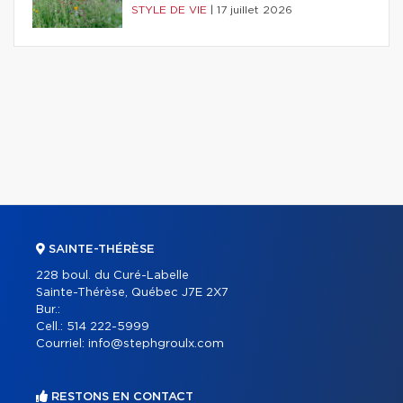
STYLE DE VIE
|
17 juillet 2026
SAINTE-THÉRÈSE
228 boul. du Curé-Labelle
Sainte-Thérèse, Québec J7E 2X7
Bur.:
Cell.:
514 222-5999
Courriel:
info@stephgroulx.com
RESTONS EN CONTACT